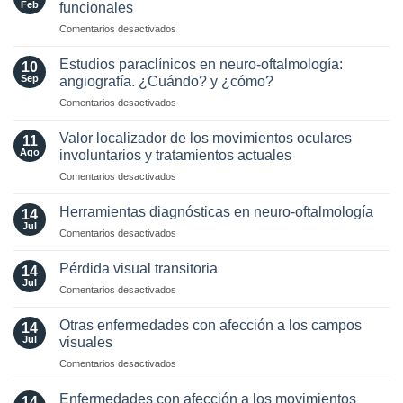
and
Feb
funcionales
Intraocular
MOG
en
Comentarios desactivados
en
Antibodies:
Manejo
pacientes
Diagnostic
y
con
Estudios paraclínicos en neuro-oftalmología:
and
10
tratamiento
enfermedades
Sep
angiografía. ¿Cuándo? y ¿cómo?
Laboratory
de
Neuro-
Perspectives
en
Comentarios desactivados
síntomas
Oftalmológicas
Estudios
visuales
paraclínicos
funcionales
Valor localizador de los movimientos oculares
11
en
Ago
involuntarios y tratamientos actuales
neuro-
en
Comentarios desactivados
oftalmología:
Valor
angiografía.
localizador
¿Cuándo?
Herramientas diagnósticas en neuro-oftalmología
14
de
y
Jul
en
Comentarios desactivados
los
¿cómo?
Herramientas
movimientos
diagnósticas
Pérdida visual transitoria
oculares
14
en
Jul
involuntarios
en
Comentarios desactivados
neuro-
y
Pérdida
oftalmología
tratamientos
visual
Otras enfermedades con afección a los campos
14
actuales
transitoria
Jul
visuales
en
Comentarios desactivados
Otras
enfermedades
Enfermedades con afección a los movimientos
14