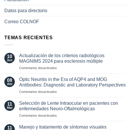
Datos para directorio
Correo COLNOF
TEMAS RECIENTES
Actualización de los criterios radiológicos
10
Jun
MAGNIMS 2024 para esclerosis múltiple
en
Comentarios desactivados
Actualización
de
Optic Neuritis in the Era of AQP4 and MOG
08
los
Abr
Antibodies: Diagnostic and Laboratory Perspectives
criterios
en
Comentarios desactivados
radiológicos
Optic
MAGNIMS
Neuritis
2024
Selección de Lente Intraocular en pacientes con
11
in
para
Mar
enfermedades Neuro-Oftalmológicas
the
esclerosis
en
Comentarios desactivados
Era
múltiple
Selección
of
de
AQP4
Manejo y tratamiento de síntomas visuales
11
Lente