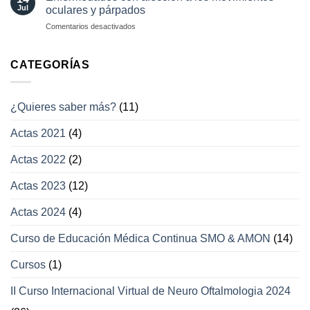
con
Jul
oculares y párpados
afección
en
Comentarios desactivados
a
Enfermedades
los
con
campos
afección
CATEGORÍAS
visuales
a
los
movimientos
¿Quieres saber más?
(11)
oculares
y
Actas 2021
(4)
párpados
Actas 2022
(2)
Actas 2023
(12)
Actas 2024
(4)
Curso de Educación Médica Continua SMO & AMON
(14)
Cursos
(1)
II Curso Internacional Virtual de Neuro Oftalmologia 2024