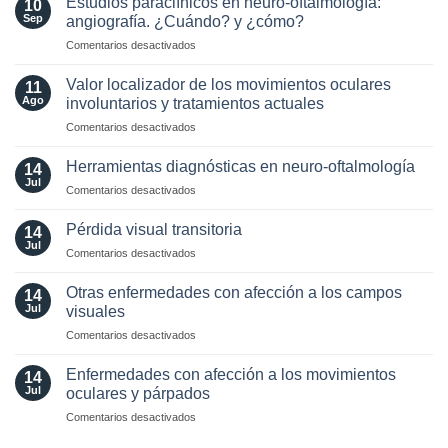
Estudios paraclínicos en neuro-oftalmología:
and
10
tratamiento
enfermedades
Sep
angiografía. ¿Cuándo? y ¿cómo?
Laboratory
de
Neuro-
Perspectives
en
Comentarios desactivados
síntomas
Oftalmológicas
Estudios
visuales
paraclínicos
funcionales
Valor localizador de los movimientos oculares
11
en
Ago
involuntarios y tratamientos actuales
neuro-
en
Comentarios desactivados
oftalmología:
Valor
angiografía.
localizador
¿Cuándo?
Herramientas diagnósticas en neuro-oftalmología
14
de
y
Jul
en
Comentarios desactivados
los
¿cómo?
Herramientas
movimientos
diagnósticas
Pérdida visual transitoria
oculares
14
en
Jul
involuntarios
en
Comentarios desactivados
neuro-
y
Pérdida
oftalmología
tratamientos
visual
Otras enfermedades con afección a los campos
14
actuales
transitoria
Jul
visuales
en
Comentarios desactivados
Otras
enfermedades
Enfermedades con afección a los movimientos
14
con
Jul
oculares y párpados
afección
en
Comentarios desactivados
a
Enfermedades
los