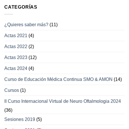
con
campos
afección
CATEGORÍAS
visuales
a
los
movimientos
¿Quieres saber más?
(11)
oculares
y
Actas 2021
(4)
párpados
Actas 2022
(2)
Actas 2023
(12)
Actas 2024
(4)
Curso de Educación Médica Continua SMO & AMON
(14)
Cursos
(1)
II Curso Internacional Virtual de Neuro Oftalmologia 2024
(36)
Sesiones 2019
(5)