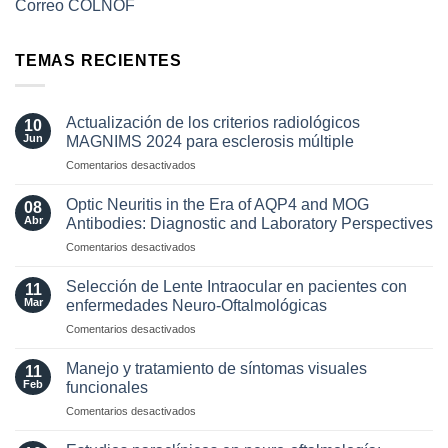
Correo COLNOF
TEMAS RECIENTES
Actualización de los criterios radiológicos
10
Jun
MAGNIMS 2024 para esclerosis múltiple
en
Comentarios desactivados
Actualización
de
Optic Neuritis in the Era of AQP4 and MOG
08
los
Abr
Antibodies: Diagnostic and Laboratory Perspectives
criterios
en
Comentarios desactivados
radiológicos
Optic
MAGNIMS
Neuritis
2024
Selección de Lente Intraocular en pacientes con
11
in
para
Mar
enfermedades Neuro-Oftalmológicas
the
esclerosis
en
Comentarios desactivados
Era
múltiple
Selección
of
de
AQP4
Manejo y tratamiento de síntomas visuales
11
Lente
and
Feb
funcionales
Intraocular
MOG
en
Comentarios desactivados
en
Antibodies:
Manejo
pacientes
Diagnostic
y
con