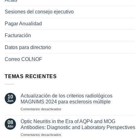
Sesiones del consejo ejecutivo
Pagar Anualidad
Facturación
Datos para directorio
Correo COLNOF
TEMAS RECIENTES
Actualización de los criterios radiológicos
10
Jun
MAGNIMS 2024 para esclerosis múltiple
en
Comentarios desactivados
Actualización
de
Optic Neuritis in the Era of AQP4 and MOG
08
los
Abr
Antibodies: Diagnostic and Laboratory Perspectives
criterios
en
Comentarios desactivados
radiológicos
Optic