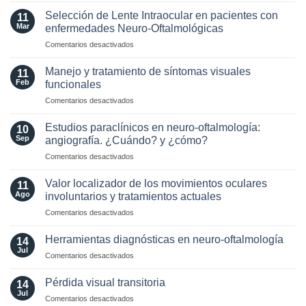
MAGNIMS
Neuritis
2024
Selección de Lente Intraocular en pacientes con
11
in
para
Mar
enfermedades Neuro-Oftalmológicas
the
esclerosis
en
Comentarios desactivados
Era
múltiple
Selección
of
de
AQP4
Manejo y tratamiento de síntomas visuales
11
Lente
and
Feb
funcionales
Intraocular
MOG
en
Comentarios desactivados
en
Antibodies:
Manejo
pacientes
Diagnostic
y
con
Estudios paraclínicos en neuro-oftalmología:
and
10
tratamiento
enfermedades
Sep
angiografía. ¿Cuándo? y ¿cómo?
Laboratory
de
Neuro-
Perspectives
en
Comentarios desactivados
síntomas
Oftalmológicas
Estudios
visuales
paraclínicos
funcionales
Valor localizador de los movimientos oculares
11
en
Ago
involuntarios y tratamientos actuales
neuro-
en
Comentarios desactivados
oftalmología:
Valor
angiografía.
localizador
¿Cuándo?
Herramientas diagnósticas en neuro-oftalmología
14
de
y
Jul
en
Comentarios desactivados
los
¿cómo?
Herramientas
movimientos
diagnósticas
Pérdida visual transitoria
oculares
14
en
Jul
involuntarios
en
Comentarios desactivados
neuro-
y