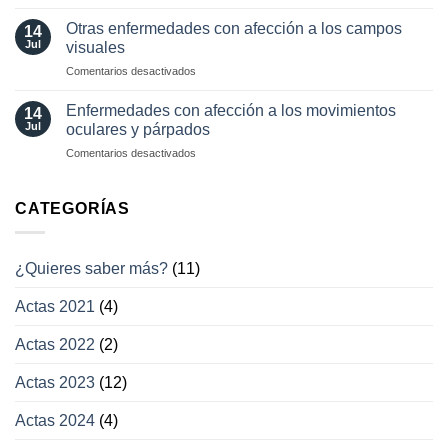
Pérdida
oftalmología
tratamientos
visual
Otras enfermedades con afección a los campos
14
actuales
transitoria
Jul
visuales
en
Comentarios desactivados
Otras
enfermedades
Enfermedades con afección a los movimientos
14
con
Jul
oculares y párpados
afección
en
Comentarios desactivados
a
Enfermedades
los
con
campos
afección
CATEGORÍAS
visuales
a
los
movimientos
¿Quieres saber más?
(11)
oculares
y
Actas 2021
(4)
párpados
Actas 2022
(2)
Actas 2023
(12)
Actas 2024
(4)