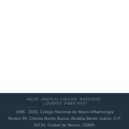
Actualización de los criterios radiológicos
MAGNIMS 2024 para esclerosis múltiple
INICIO
ÚNETE AL COLEGIO
NOSOTROS
¿QUIÉRES SABER MÁS?
1996 - 2026. Colegio Nacional de Neuro-Oftalmología
Boston 99, Colonia Noche Buena, Alcaldía Benito Juárez. C.P.
03720. Ciudad de México, CDMX.