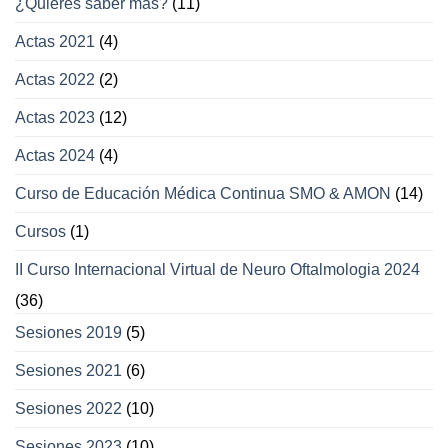
¿Quieres saber más?
(11)
oculares
y
Actas 2021
(4)
párpados
Actas 2022
(2)
Actas 2023
(12)
Actas 2024
(4)
Curso de Educación Médica Continua SMO & AMON
(14)
Cursos
(1)
II Curso Internacional Virtual de Neuro Oftalmologia 2024
(36)
Sesiones 2019
(5)
Sesiones 2021
(6)
Sesiones 2022
(10)
Sesiones 2023
(10)