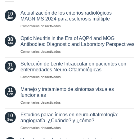
Actualización de los criterios radiológicos
10
Jun
MAGNIMS 2024 para esclerosis múltiple
en
Comentarios desactivados
Actualización
de
Optic Neuritis in the Era of AQP4 and MOG
08
los
Abr
Antibodies: Diagnostic and Laboratory Perspectives
criterios
en
Comentarios desactivados
radiológicos
Optic
MAGNIMS
Neuritis
2024
Selección de Lente Intraocular en pacientes con
11
in
para
Mar
enfermedades Neuro-Oftalmológicas
the
esclerosis
en
Comentarios desactivados
Era
múltiple
Selección
of
de
AQP4
Manejo y tratamiento de síntomas visuales
11
Lente
and
Feb
funcionales
Intraocular
MOG
en
Comentarios desactivados
en
Antibodies:
Manejo
pacientes
Diagnostic
y
con
Estudios paraclínicos en neuro-oftalmología:
and
10
tratamiento
enfermedades
Sep
angiografía. ¿Cuándo? y ¿cómo?
Laboratory
de
Neuro-
Perspectives
en
Comentarios desactivados
síntomas
Oftalmológicas
Estudios
visuales
paraclínicos
funcionales