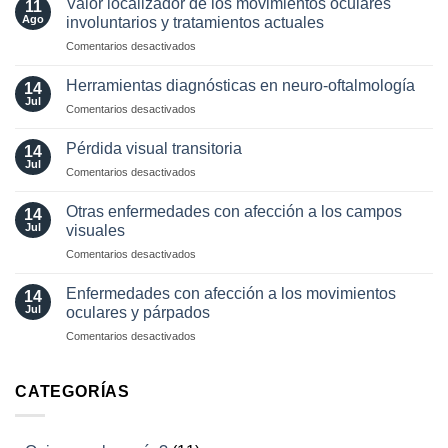
Valor localizador de los movimientos oculares
11
en
Ago
involuntarios y tratamientos actuales
neuro-
en
Comentarios desactivados
oftalmología:
Valor
angiografía.
localizador
¿Cuándo?
Herramientas diagnósticas en neuro-oftalmología
14
de
y
Jul
en
Comentarios desactivados
los
¿cómo?
Herramientas
movimientos
diagnósticas
Pérdida visual transitoria
oculares
14
en
Jul
involuntarios
en
Comentarios desactivados
neuro-
y
Pérdida
oftalmología
tratamientos
visual
Otras enfermedades con afección a los campos
14
actuales
transitoria
Jul
visuales
en
Comentarios desactivados
Otras
enfermedades
Enfermedades con afección a los movimientos
14
con
Jul
oculares y párpados
afección
en
Comentarios desactivados
a
Enfermedades
los
con
campos
afección
CATEGORÍAS
visuales
a
los
movimientos