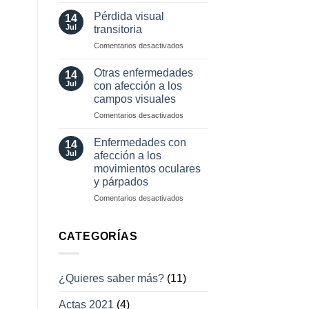
Herramientas
involuntarios
diagnósticas
y
Pérdida visual
14
en
tratamientos
Jul
transitoria
neuro-
actuales
en
Comentarios desactivados
oftalmología
Pérdida
visual
Otras enfermedades
14
transitoria
Jul
con afección a los
campos visuales
en
Comentarios desactivados
Otras
enfermedades
Enfermedades con
14
con
Jul
afección a los
afección
movimientos oculares
a
y párpados
los
campos
en
Comentarios desactivados
visuales
Enfermedades
con
afección
CATEGORÍAS
a
los
movimientos
¿Quieres saber más?
(11)
oculares
y
Actas 2021
(4)
párpados