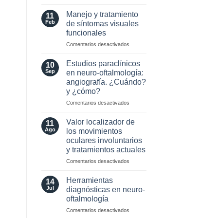
MOG
Selección
Antibodies:
de
Manejo y tratamiento
11
Diagnostic
Lente
Feb
de síntomas visuales
and
Intraocular
funcionales
Laboratory
en
Perspectives
en
Comentarios desactivados
pacientes
Manejo
con
y
enfermedades
Estudios paraclínicos
10
tratamiento
Neuro-
Sep
en neuro-oftalmología:
de
Oftalmológicas
angiografía. ¿Cuándo?
síntomas
y ¿cómo?
visuales
funcionales
en
Comentarios desactivados
Estudios
paraclínicos
Valor localizador de
11
en
Ago
los movimientos
neuro-
oculares involuntarios
oftalmología:
y tratamientos actuales
angiografía.
¿Cuándo?
en
Comentarios desactivados
y
Valor
¿cómo?
localizador
Herramientas
14
de
Jul
diagnósticas en neuro-
los
oftalmología
movimientos
en
Comentarios desactivados
oculares