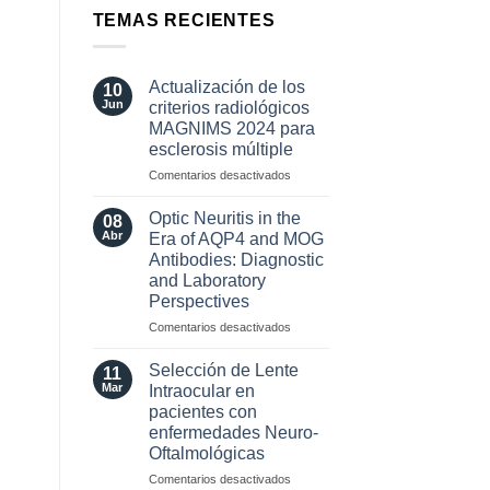
TEMAS RECIENTES
Actualización de los
10
Jun
criterios radiológicos
MAGNIMS 2024 para
esclerosis múltiple
en
Comentarios desactivados
Actualización
de
Optic Neuritis in the
08
los
Abr
Era of AQP4 and MOG
criterios
Antibodies: Diagnostic
radiológicos
and Laboratory
MAGNIMS
Perspectives
2024
para
en
Comentarios desactivados
esclerosis
Optic
múltiple
Neuritis
Selección de Lente
11
in
Mar
Intraocular en
the
pacientes con
Era
enfermedades Neuro-
of
Oftalmológicas
AQP4
and
en
Comentarios desactivados