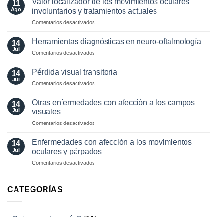
Valor localizador de los movimientos oculares
11
en
Ago
involuntarios y tratamientos actuales
neuro-
en
Comentarios desactivados
oftalmología:
Valor
angiografía.
localizador
¿Cuándo?
Herramientas diagnósticas en neuro-oftalmología
14
de
y
Jul
en
Comentarios desactivados
los
¿cómo?
Herramientas
movimientos
diagnósticas
Pérdida visual transitoria
oculares
14
en
Jul
involuntarios
en
Comentarios desactivados
neuro-
y
Pérdida
oftalmología
tratamientos
visual
Otras enfermedades con afección a los campos
14
actuales
transitoria
Jul
visuales
en
Comentarios desactivados
Otras
enfermedades
Enfermedades con afección a los movimientos
14
con
Jul
oculares y párpados
afección
en
Comentarios desactivados
a
Enfermedades
los
con
campos
afección
CATEGORÍAS
visuales
a
los
movimientos