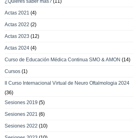
¿Quieres saber más?
(11)
oculares
y
Actas 2021
(4)
párpados
Actas 2022
(2)
Actas 2023
(12)
Actas 2024
(4)
Curso de Educación Médica Continua SMO & AMON
(14)
Cursos
(1)
II Curso Internacional Virtual de Neuro Oftalmologia 2024
(36)
Sesiones 2019
(5)
Sesiones 2021
(6)
Sesiones 2022
(10)
Sesiones 2023
(10)