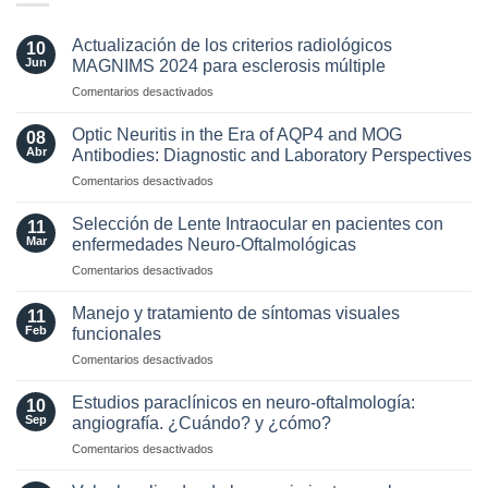
Actualización de los criterios radiológicos
10
Jun
MAGNIMS 2024 para esclerosis múltiple
en
Comentarios desactivados
Actualización
de
Optic Neuritis in the Era of AQP4 and MOG
08
los
Abr
Antibodies: Diagnostic and Laboratory Perspectives
criterios
en
Comentarios desactivados
radiológicos
Optic
MAGNIMS
Neuritis
2024
Selección de Lente Intraocular en pacientes con
11
in
para
Mar
enfermedades Neuro-Oftalmológicas
the
esclerosis
en
Comentarios desactivados
Era
múltiple
Selección
of
de
AQP4
Manejo y tratamiento de síntomas visuales
11
Lente
and
Feb
funcionales
Intraocular
MOG
en
Comentarios desactivados
en
Antibodies:
Manejo
pacientes
Diagnostic
y
con
Estudios paraclínicos en neuro-oftalmología:
and
10
tratamiento
enfermedades
Sep
angiografía. ¿Cuándo? y ¿cómo?
Laboratory
de
Neuro-
Perspectives
en
Comentarios desactivados
síntomas
Oftalmológicas
Estudios
visuales
paraclínicos
funcionales