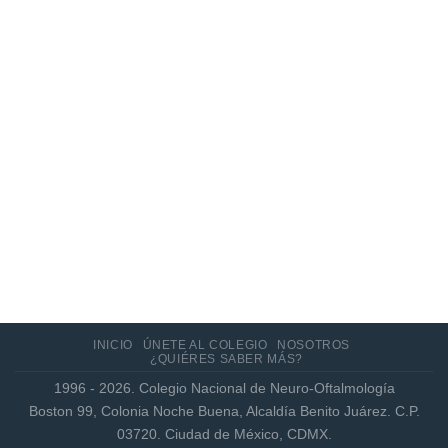
Actualización de los criterios radiológicos
MAGNIMS 2024 para esclerosis múltiple
INICIO
ÚNETE AL COLEGIO
NOSOTROS
¿QUIÉRES SABER MÁS?
1996 - 2026. Colegio Nacional de Neuro-Oftalmología
Boston 99, Colonia Noche Buena, Alcaldía Benito Juárez. C.P.
03720. Ciudad de México, CDMX.