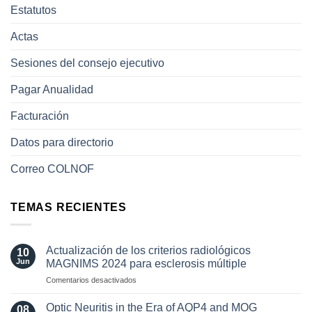
Estatutos
Actas
Sesiones del consejo ejecutivo
Pagar Anualidad
Facturación
Datos para directorio
Correo COLNOF
TEMAS RECIENTES
Actualización de los criterios radiológicos
10
Jun
MAGNIMS 2024 para esclerosis múltiple
en
Comentarios desactivados
Actualización
de
Optic Neuritis in the Era of AQP4 and MOG
08