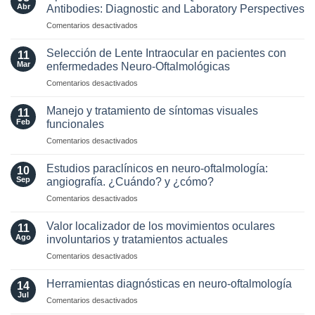
los
Abr
Antibodies: Diagnostic and Laboratory Perspectives
criterios
en
Comentarios desactivados
radiológicos
Optic
MAGNIMS
Neuritis
2024
Selección de Lente Intraocular en pacientes con
11
in
para
Mar
enfermedades Neuro-Oftalmológicas
the
esclerosis
en
Comentarios desactivados
Era
múltiple
Selección
of
de
AQP4
Manejo y tratamiento de síntomas visuales
11
Lente
and
Feb
funcionales
Intraocular
MOG
en
Comentarios desactivados
en
Antibodies:
Manejo
pacientes
Diagnostic
y
con
Estudios paraclínicos en neuro-oftalmología:
and
10
tratamiento
enfermedades
Sep
angiografía. ¿Cuándo? y ¿cómo?
Laboratory
de
Neuro-
Perspectives
en
Comentarios desactivados
síntomas
Oftalmológicas
Estudios
visuales
paraclínicos
funcionales
Valor localizador de los movimientos oculares
11
en
Ago
involuntarios y tratamientos actuales
neuro-
en
Comentarios desactivados
oftalmología:
Valor
angiografía.
localizador
¿Cuándo?
Herramientas diagnósticas en neuro-oftalmología
14
de
y
Jul
en
Comentarios desactivados
los
¿cómo?
Herramientas
movimientos