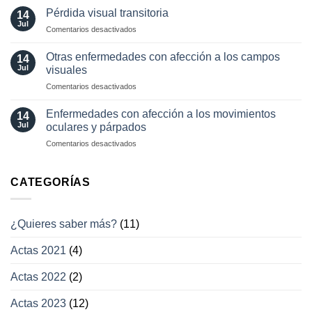
diagnósticas
Pérdida visual transitoria
oculares
14
en
Jul
involuntarios
en
Comentarios desactivados
neuro-
y
Pérdida
oftalmología
tratamientos
visual
Otras enfermedades con afección a los campos
14
actuales
transitoria
Jul
visuales
en
Comentarios desactivados
Otras
enfermedades
Enfermedades con afección a los movimientos
14
con
Jul
oculares y párpados
afección
en
Comentarios desactivados
a
Enfermedades
los
con
campos
afección
CATEGORÍAS
visuales
a
los
movimientos
¿Quieres saber más?
(11)
oculares
y
Actas 2021
(4)
párpados
Actas 2022
(2)
Actas 2023
(12)