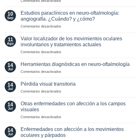
en
Comentarios desactivados
en
Antibodies:
Manejo
pacientes
Diagnostic
y
con
Estudios paraclínicos en neuro-oftalmología:
and
10
tratamiento
enfermedades
Sep
angiografía. ¿Cuándo? y ¿cómo?
Laboratory
de
Neuro-
Perspectives
en
Comentarios desactivados
síntomas
Oftalmológicas
Estudios
visuales
paraclínicos
funcionales
Valor localizador de los movimientos oculares
11
en
Ago
involuntarios y tratamientos actuales
neuro-
en
Comentarios desactivados
oftalmología:
Valor
angiografía.
localizador
¿Cuándo?
Herramientas diagnósticas en neuro-oftalmología
14
de
y
Jul
en
Comentarios desactivados
los
¿cómo?
Herramientas
movimientos
diagnósticas
Pérdida visual transitoria
oculares
14
en
Jul
involuntarios
en
Comentarios desactivados
neuro-
y
Pérdida
oftalmología
tratamientos
visual
Otras enfermedades con afección a los campos
14
actuales
transitoria
Jul
visuales
en
Comentarios desactivados
Otras
enfermedades
Enfermedades con afección a los movimientos
14
con
Jul
oculares y párpados
afección