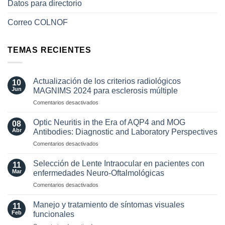
Datos para directorio
Correo COLNOF
TEMAS RECIENTES
Actualización de los criterios radiológicos
10
Jun
MAGNIMS 2024 para esclerosis múltiple
en
Comentarios desactivados
Actualización
de
Optic Neuritis in the Era of AQP4 and MOG
08
los
Abr
Antibodies: Diagnostic and Laboratory Perspectives
criterios
en
Comentarios desactivados
radiológicos
Optic
MAGNIMS
Neuritis
2024
Selección de Lente Intraocular en pacientes con
11
in
para
Mar
enfermedades Neuro-Oftalmológicas
the
esclerosis
en
Comentarios desactivados
Era
múltiple
Selección
of
de
AQP4
Manejo y tratamiento de síntomas visuales
11
Lente
and
Feb
funcionales
Intraocular
MOG