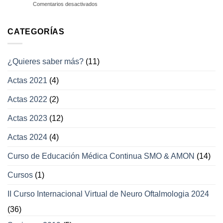
en
Comentarios desactivados
a
Enfermedades
los
con
campos
afección
CATEGORÍAS
visuales
a
los
movimientos
¿Quieres saber más?
(11)
oculares
y
Actas 2021
(4)
párpados
Actas 2022
(2)
Actas 2023
(12)
Actas 2024
(4)
Curso de Educación Médica Continua SMO & AMON
(14)
Cursos
(1)
II Curso Internacional Virtual de Neuro Oftalmologia 2024
(36)