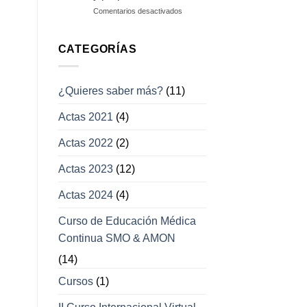
campos
en
Comentarios desactivados
visuales
Enfermedades
con
afección
CATEGORÍAS
a
los
movimientos
¿Quieres saber más?
(11)
oculares
y
Actas 2021
(4)
párpados
Actas 2022
(2)
Actas 2023
(12)
Actas 2024
(4)
Curso de Educación Médica
Continua SMO & AMON
(14)
Cursos
(1)