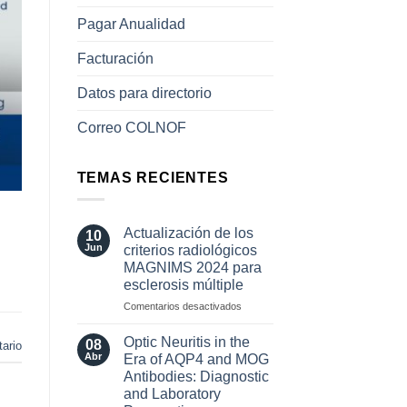
Pagar Anualidad
Facturación
Datos para directorio
Correo COLNOF
TEMAS RECIENTES
Actualización de los
10
Jun
criterios radiológicos
MAGNIMS 2024 para
esclerosis múltiple
en
Comentarios desactivados
Actualización
de
Optic Neuritis in the
08
ario
los
Abr
Era of AQP4 and MOG
criterios
Antibodies: Diagnostic
radiológicos
and Laboratory
MAGNIMS