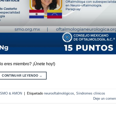
¿No eres miembro? ¡Únete hoy!)
CONTINUAR LEYENDO
→
ua SMO & AMON
|
Etiquetado
neurooftalmológicos
,
Síndromes clínicos
Deje un coment