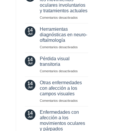
neuro-
oculares involuntarios
oftalmología:
y tratamientos actuales
angiografía.
¿Cuándo?
en
Comentarios desactivados
y
Valor
¿cómo?
localizador
Herramientas
14
de
Jul
diagnósticas en neuro-
los
oftalmología
movimientos
en
Comentarios desactivados
oculares
Herramientas
involuntarios
diagnósticas
y
Pérdida visual
14
en
tratamientos
Jul
transitoria
neuro-
actuales
en
Comentarios desactivados
oftalmología
Pérdida
visual
Otras enfermedades
14
transitoria
Jul
con afección a los
campos visuales
en
Comentarios desactivados
Otras
enfermedades
Enfermedades con
14
con
Jul
afección a los
afección
movimientos oculares
a
y párpados
los