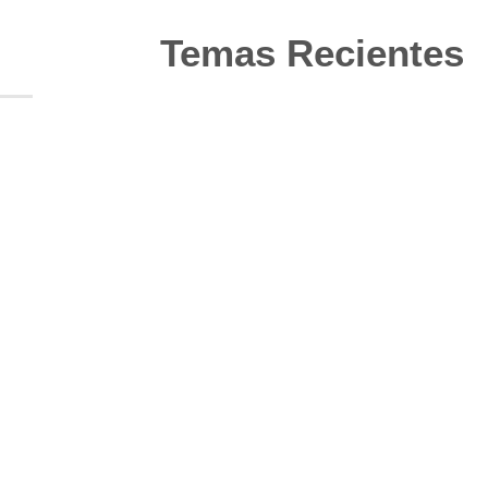
Temas Recientes
10
Jun
Actualización de los criterios
radiológicos MAGNIMS 2024
para esclerosis múltiple