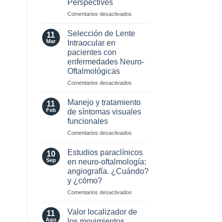
Perspectives
2024
para
en
Comentarios desactivados
esclerosis
Optic
múltiple
Neuritis
Selección de Lente
11
in
Mar
Intraocular en
the
pacientes con
Era
enfermedades Neuro-
of
Oftalmológicas
AQP4
and
en
Comentarios desactivados
MOG
Selección
Antibodies:
de
Manejo y tratamiento
11
Diagnostic
Lente
Feb
de síntomas visuales
and
Intraocular
funcionales
Laboratory
en
Perspectives
en
Comentarios desactivados
pacientes
Manejo
con
y
enfermedades
Estudios paraclínicos
10
tratamiento
Neuro-
Sep
en neuro-oftalmología:
de
Oftalmológicas
angiografía. ¿Cuándo?
síntomas
y ¿cómo?
visuales
funcionales
en
Comentarios desactivados
Estudios
paraclínicos
Valor localizador de
11
en
Ago
los movimientos