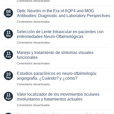
en
Comentarios desactivados
Actualización
de
Optic Neuritis in the Era of AQP4 and MOG
08
los
Abr
Antibodies: Diagnostic and Laboratory Perspectives
criterios
en
Comentarios desactivados
radiológicos
Optic
MAGNIMS
Neuritis
2024
Selección de Lente Intraocular en pacientes con
11
in
para
Mar
enfermedades Neuro-Oftalmológicas
the
esclerosis
en
Comentarios desactivados
Era
múltiple
Selección
of
de
AQP4
Manejo y tratamiento de síntomas visuales
11
Lente
and
Feb
funcionales
Intraocular
MOG
en
Comentarios desactivados
en
Antibodies:
Manejo
pacientes
Diagnostic
y
con
Estudios paraclínicos en neuro-oftalmología:
and
10
tratamiento
enfermedades
Sep
angiografía. ¿Cuándo? y ¿cómo?
Laboratory
de
Neuro-
Perspectives
en
Comentarios desactivados
síntomas
Oftalmológicas
Estudios
visuales
paraclínicos
funcionales
Valor localizador de los movimientos oculares
11
en
Ago
involuntarios y tratamientos actuales
neuro-
en
Comentarios desactivados
oftalmología:
Valor
angiografía.
localizador