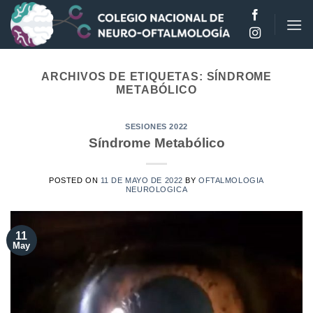
Saltar
al
contenido
ARCHIVOS DE ETIQUETAS:
SÍNDROME
METABÓLICO
SESIONES 2022
Síndrome Metabólico
POSTED ON
11 DE MAYO DE 2022
BY
OFTALMOLOGIA
NEUROLOGICA
11
May