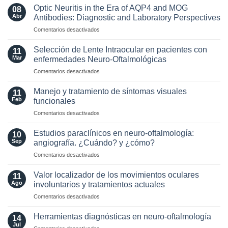
de
Optic Neuritis in the Era of AQP4 and MOG
08
los
Abr
Antibodies: Diagnostic and Laboratory Perspectives
criterios
en
Comentarios desactivados
radiológicos
Optic
MAGNIMS
Neuritis
2024
Selección de Lente Intraocular en pacientes con
11
in
para
Mar
enfermedades Neuro-Oftalmológicas
the
esclerosis
en
Comentarios desactivados
Era
múltiple
Selección
of
de
AQP4
Manejo y tratamiento de síntomas visuales
11
Lente
and
Feb
funcionales
Intraocular
MOG
en
Comentarios desactivados
en
Antibodies:
Manejo
pacientes
Diagnostic
y
con
Estudios paraclínicos en neuro-oftalmología:
and
10
tratamiento
enfermedades
Sep
angiografía. ¿Cuándo? y ¿cómo?
Laboratory
de
Neuro-
Perspectives
en
Comentarios desactivados
síntomas
Oftalmológicas
Estudios
visuales
paraclínicos
funcionales
Valor localizador de los movimientos oculares
11
en
Ago
involuntarios y tratamientos actuales
neuro-
en
Comentarios desactivados
oftalmología:
Valor
angiografía.
localizador
¿Cuándo?
Herramientas diagnósticas en neuro-oftalmología
14
de
y
Jul
en