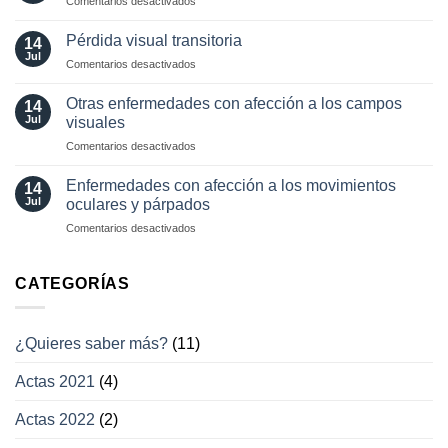
Comentarios desactivados
los
¿cómo?
Herramientas
movimientos
diagnósticas
Pérdida visual transitoria
oculares
14
en
Jul
involuntarios
en
Comentarios desactivados
neuro-
y
Pérdida
oftalmología
tratamientos
visual
Otras enfermedades con afección a los campos
14
actuales
transitoria
Jul
visuales
en
Comentarios desactivados
Otras
enfermedades
Enfermedades con afección a los movimientos
14
con
Jul
oculares y párpados
afección
en
Comentarios desactivados
a
Enfermedades
los
con
campos
afección
CATEGORÍAS
visuales
a
los
movimientos
¿Quieres saber más?
(11)
oculares
y
Actas 2021
(4)
párpados
Actas 2022
(2)