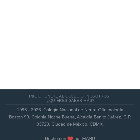
Actualización de los criterios radiológicos
MAGNIMS 2024 para esclerosis múltiple
INICIO
ÚNETE AL COLEGIO
NOSOTROS
¿QUIÉRES SABER MÁS?
1996 - 2026. Colegio Nacional de Neuro-Oftalmología
Boston 99, Colonia Noche Buena, Alcaldía Benito Juárez. C.P.
03720. Ciudad de México, CDMX.
Hecho con
por
MANU