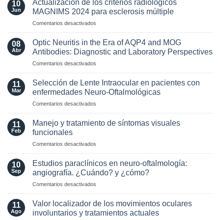
Actualización de los criterios radiológicos
10
Jun
MAGNIMS 2024 para esclerosis múltiple
en
Comentarios desactivados
Actualización
de
Optic Neuritis in the Era of AQP4 and MOG
08
los
Abr
Antibodies: Diagnostic and Laboratory Perspectives
criterios
en
Comentarios desactivados
radiológicos
Optic
MAGNIMS
Neuritis
2024
Selección de Lente Intraocular en pacientes con
11
in
para
Mar
enfermedades Neuro-Oftalmológicas
the
esclerosis
en
Comentarios desactivados
Era
múltiple
Selección
of
de
AQP4
Manejo y tratamiento de síntomas visuales
11
Lente
and
Feb
funcionales
Intraocular
MOG
en
Comentarios desactivados
en
Antibodies:
Manejo
pacientes
Diagnostic
y
con
Estudios paraclínicos en neuro-oftalmología:
and
10
tratamiento
enfermedades
Sep
angiografía. ¿Cuándo? y ¿cómo?
Laboratory
de
Neuro-
Perspectives
en
Comentarios desactivados
síntomas
Oftalmológicas
Estudios
visuales
paraclínicos
funcionales
Valor localizador de los movimientos oculares
11
en
Ago
involuntarios y tratamientos actuales
neuro-