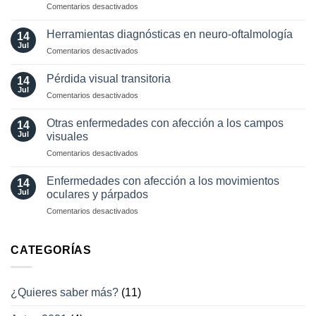
en
Comentarios desactivados
oftalmología:
Valor
angiografía.
localizador
¿Cuándo?
Herramientas diagnósticas en neuro-oftalmología
14
de
y
Jul
en
Comentarios desactivados
los
¿cómo?
Herramientas
movimientos
diagnósticas
Pérdida visual transitoria
oculares
14
en
Jul
involuntarios
en
Comentarios desactivados
neuro-
y
Pérdida
oftalmología
tratamientos
visual
Otras enfermedades con afección a los campos
14
actuales
transitoria
Jul
visuales
en
Comentarios desactivados
Otras
enfermedades
Enfermedades con afección a los movimientos
14
con
Jul
oculares y párpados
afección
en
Comentarios desactivados
a
Enfermedades
los
con
campos
afección
CATEGORÍAS
visuales
a
los
movimientos
¿Quieres saber más?
(11)
oculares
y