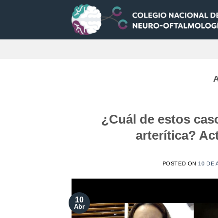
Saltar
al
contenido
¿Cuál de estos cas
arterítica? A
POSTED ON
10 DE 
10
Abr