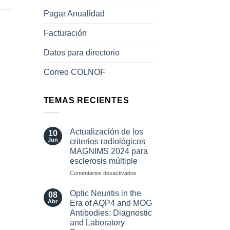
Pagar Anualidad
Facturación
Datos para directorio
Correo COLNOF
TEMAS RECIENTES
Actualización de los
10
Jun
criterios radiológicos
MAGNIMS 2024 para
esclerosis múltiple
en
Comentarios desactivados
Actualización
de
Optic Neuritis in the
08
los
Abr
Era of AQP4 and MOG
criterios
Antibodies: Diagnostic
radiológicos
and Laboratory
MAGNIMS