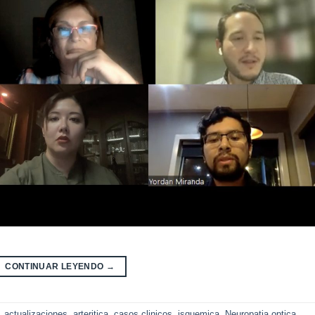
CONTINUAR LEYENDO
→
,
actualizaciones
,
arteritica
,
casos clinicos
,
isquemica
,
Neuropatia optica