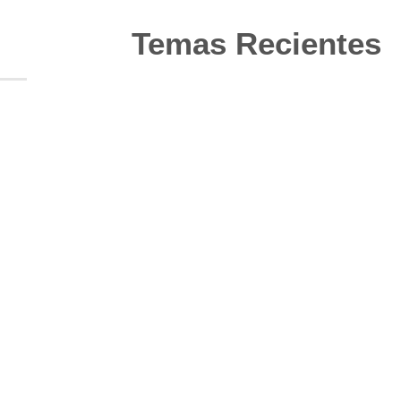
Temas Recientes
10
Jun
Actualización de los criterios
radiológicos MAGNIMS 2024
para esclerosis múltiple