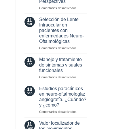
Perspectives
2024
para
en
Comentarios desactivados
esclerosis
Optic
múltiple
Neuritis
Selección de Lente
11
in
Mar
Intraocular en
the
pacientes con
Era
enfermedades Neuro-
of
Oftalmológicas
AQP4
and
en
Comentarios desactivados
MOG
Selección
Antibodies:
de
Manejo y tratamiento
11
Diagnostic
Lente
Feb
de síntomas visuales
and
Intraocular
funcionales
Laboratory
en
Perspectives
en
Comentarios desactivados
pacientes
Manejo
con
y
enfermedades
Estudios paraclínicos
10
tratamiento
Neuro-
Sep
en neuro-oftalmología:
de
Oftalmológicas
angiografía. ¿Cuándo?
síntomas
y ¿cómo?
visuales
funcionales
en
Comentarios desactivados
Estudios
paraclínicos
Valor localizador de
11
en
Ago
los movimientos