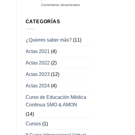
campos
en
Comentarios desactivados
visuales
Enfermedades
con
afección
CATEGORÍAS
a
los
movimientos
¿Quieres saber más?
(11)
oculares
y
Actas 2021
(4)
párpados
Actas 2022
(2)
Actas 2023
(12)
Actas 2024
(4)
Curso de Educación Médica
Continua SMO & AMON
(14)
Cursos
(1)