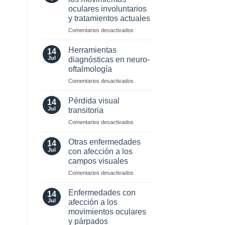
neuro-
oculares involuntarios
oftalmología:
y tratamientos actuales
angiografía.
¿Cuándo?
en
Comentarios desactivados
y
Valor
¿cómo?
localizador
Herramientas
14
de
Jul
diagnósticas en neuro-
los
oftalmología
movimientos
en
Comentarios desactivados
oculares
Herramientas
involuntarios
diagnósticas
y
Pérdida visual
14
en
tratamientos
Jul
transitoria
neuro-
actuales
en
Comentarios desactivados
oftalmología
Pérdida
visual
Otras enfermedades
14
transitoria
Jul
con afección a los
campos visuales
en
Comentarios desactivados
Otras
enfermedades
Enfermedades con
14
con
Jul
afección a los
afección
movimientos oculares
a
y párpados
los