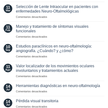
Optic
MAGNIMS
Neuritis
2024
Selección de Lente Intraocular en pacientes con
11
in
para
Mar
enfermedades Neuro-Oftalmológicas
the
esclerosis
en
Comentarios desactivados
Era
múltiple
Selección
of
de
AQP4
Manejo y tratamiento de síntomas visuales
11
Lente
and
Feb
funcionales
Intraocular
MOG
en
Comentarios desactivados
en
Antibodies:
Manejo
pacientes
Diagnostic
y
con
Estudios paraclínicos en neuro-oftalmología:
and
10
tratamiento
enfermedades
Sep
angiografía. ¿Cuándo? y ¿cómo?
Laboratory
de
Neuro-
Perspectives
en
Comentarios desactivados
síntomas
Oftalmológicas
Estudios
visuales
paraclínicos
funcionales
Valor localizador de los movimientos oculares
11
en
Ago
involuntarios y tratamientos actuales
neuro-
en
Comentarios desactivados
oftalmología:
Valor
angiografía.
localizador
¿Cuándo?
Herramientas diagnósticas en neuro-oftalmología
14
de
y
Jul
en
Comentarios desactivados
los
¿cómo?
Herramientas
movimientos
diagnósticas
Pérdida visual transitoria
oculares
14
en
Jul
involuntarios
en
Comentarios desactivados
neuro-