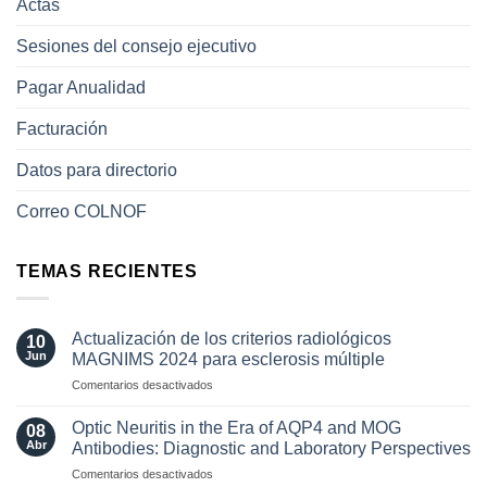
Actas
Sesiones del consejo ejecutivo
Pagar Anualidad
Facturación
Datos para directorio
Correo COLNOF
TEMAS RECIENTES
Actualización de los criterios radiológicos
10
Jun
MAGNIMS 2024 para esclerosis múltiple
en
Comentarios desactivados
Actualización
de
Optic Neuritis in the Era of AQP4 and MOG
08
los
Abr
Antibodies: Diagnostic and Laboratory Perspectives
criterios
en
Comentarios desactivados
radiológicos