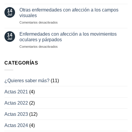
y
Pérdida
oftalmología
tratamientos
visual
Otras enfermedades con afección a los campos
14
actuales
transitoria
Jul
visuales
en
Comentarios desactivados
Otras
enfermedades
Enfermedades con afección a los movimientos
14
con
Jul
oculares y párpados
afección
en
Comentarios desactivados
a
Enfermedades
los
con
campos
afección
CATEGORÍAS
visuales
a
los
movimientos
¿Quieres saber más?
(11)
oculares
y
Actas 2021
(4)
párpados
Actas 2022
(2)
Actas 2023
(12)
Actas 2024
(4)