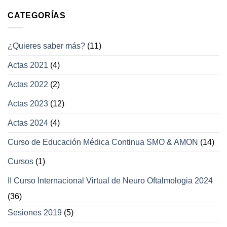
con
campos
afección
CATEGORÍAS
visuales
a
los
movimientos
¿Quieres saber más?
(11)
oculares
y
Actas 2021
(4)
párpados
Actas 2022
(2)
Actas 2023
(12)
Actas 2024
(4)
Curso de Educación Médica Continua SMO & AMON
(14)
Cursos
(1)
II Curso Internacional Virtual de Neuro Oftalmologia 2024
(36)
Sesiones 2019
(5)