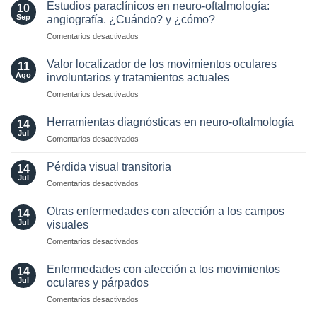
y
con
Estudios paraclínicos en neuro-oftalmología:
and
10
tratamiento
enfermedades
Sep
angiografía. ¿Cuándo? y ¿cómo?
Laboratory
de
Neuro-
Perspectives
en
Comentarios desactivados
síntomas
Oftalmológicas
Estudios
visuales
paraclínicos
funcionales
Valor localizador de los movimientos oculares
11
en
Ago
involuntarios y tratamientos actuales
neuro-
en
Comentarios desactivados
oftalmología:
Valor
angiografía.
localizador
¿Cuándo?
Herramientas diagnósticas en neuro-oftalmología
14
de
y
Jul
en
Comentarios desactivados
los
¿cómo?
Herramientas
movimientos
diagnósticas
Pérdida visual transitoria
oculares
14
en
Jul
involuntarios
en
Comentarios desactivados
neuro-
y
Pérdida
oftalmología
tratamientos
visual
Otras enfermedades con afección a los campos
14
actuales
transitoria
Jul
visuales
en
Comentarios desactivados
Otras
enfermedades
Enfermedades con afección a los movimientos
14
con
Jul
oculares y párpados
afección
en
Comentarios desactivados
a
Enfermedades
los