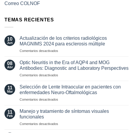
Correo COLNOF
TEMAS RECIENTES
Actualización de los criterios radiológicos
10
Jun
MAGNIMS 2024 para esclerosis múltiple
en
Comentarios desactivados
Actualización
de
Optic Neuritis in the Era of AQP4 and MOG
08
los
Abr
Antibodies: Diagnostic and Laboratory Perspectives
criterios
en
Comentarios desactivados
radiológicos
Optic
MAGNIMS
Neuritis
2024
Selección de Lente Intraocular en pacientes con
11
in
para
Mar
enfermedades Neuro-Oftalmológicas
the
esclerosis
en
Comentarios desactivados
Era
múltiple
Selección
of
de
AQP4
Manejo y tratamiento de síntomas visuales
11
Lente
and
Feb
funcionales
Intraocular
MOG
en
Comentarios desactivados
en
Antibodies:
Manejo
pacientes
Diagnostic