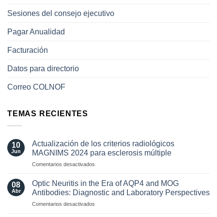
Sesiones del consejo ejecutivo
Pagar Anualidad
Facturación
Datos para directorio
Correo COLNOF
TEMAS RECIENTES
Actualización de los criterios radiológicos
10
Jun
MAGNIMS 2024 para esclerosis múltiple
en
Comentarios desactivados
Actualización
de
Optic Neuritis in the Era of AQP4 and MOG
08
los
Abr
Antibodies: Diagnostic and Laboratory Perspectives
criterios
en
Comentarios desactivados
radiológicos
Optic
MAGNIMS