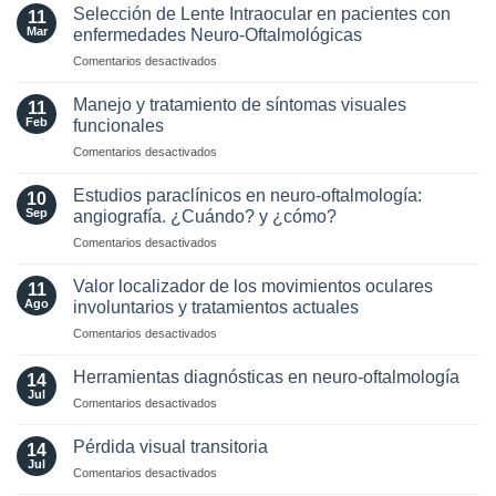
Neuritis
2024
Selección de Lente Intraocular en pacientes con
11
in
para
Mar
enfermedades Neuro-Oftalmológicas
the
esclerosis
en
Comentarios desactivados
Era
múltiple
Selección
of
de
AQP4
Manejo y tratamiento de síntomas visuales
11
Lente
and
Feb
funcionales
Intraocular
MOG
en
Comentarios desactivados
en
Antibodies:
Manejo
pacientes
Diagnostic
y
con
Estudios paraclínicos en neuro-oftalmología:
and
10
tratamiento
enfermedades
Sep
angiografía. ¿Cuándo? y ¿cómo?
Laboratory
de
Neuro-
Perspectives
en
Comentarios desactivados
síntomas
Oftalmológicas
Estudios
visuales
paraclínicos
funcionales
Valor localizador de los movimientos oculares
11
en
Ago
involuntarios y tratamientos actuales
neuro-
en
Comentarios desactivados
oftalmología:
Valor
angiografía.
localizador
¿Cuándo?
Herramientas diagnósticas en neuro-oftalmología
14
de
y
Jul
en
Comentarios desactivados
los
¿cómo?
Herramientas
movimientos
diagnósticas
Pérdida visual transitoria
oculares
14
en
Jul
involuntarios
en
Comentarios desactivados
neuro-
y
Pérdida
oftalmología