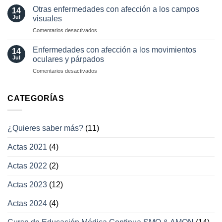
tratamientos
visual
Otras enfermedades con afección a los campos
14
actuales
transitoria
Jul
visuales
en
Comentarios desactivados
Otras
enfermedades
Enfermedades con afección a los movimientos
14
con
Jul
oculares y párpados
afección
en
Comentarios desactivados
a
Enfermedades
los
con
campos
afección
CATEGORÍAS
visuales
a
los
movimientos
¿Quieres saber más?
(11)
oculares
y
Actas 2021
(4)
párpados
Actas 2022
(2)
Actas 2023
(12)
Actas 2024
(4)