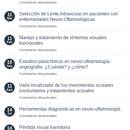
en
Comentarios desactivados
radiológicos
Optic
MAGNIMS
Neuritis
2024
Selección de Lente Intraocular en pacientes con
11
in
para
Mar
enfermedades Neuro-Oftalmológicas
the
esclerosis
en
Comentarios desactivados
Era
múltiple
Selección
of
de
AQP4
Manejo y tratamiento de síntomas visuales
11
Lente
and
Feb
funcionales
Intraocular
MOG
en
Comentarios desactivados
en
Antibodies:
Manejo
pacientes
Diagnostic
y
con
Estudios paraclínicos en neuro-oftalmología:
and
10
tratamiento
enfermedades
Sep
angiografía. ¿Cuándo? y ¿cómo?
Laboratory
de
Neuro-
Perspectives
en
Comentarios desactivados
síntomas
Oftalmológicas
Estudios
visuales
paraclínicos
funcionales
Valor localizador de los movimientos oculares
11
en
Ago
involuntarios y tratamientos actuales
neuro-
en
Comentarios desactivados
oftalmología:
Valor
angiografía.
localizador
¿Cuándo?
Herramientas diagnósticas en neuro-oftalmología
14
de
y
Jul
en
Comentarios desactivados
los
¿cómo?
Herramientas
movimientos
diagnósticas
Pérdida visual transitoria
oculares
14