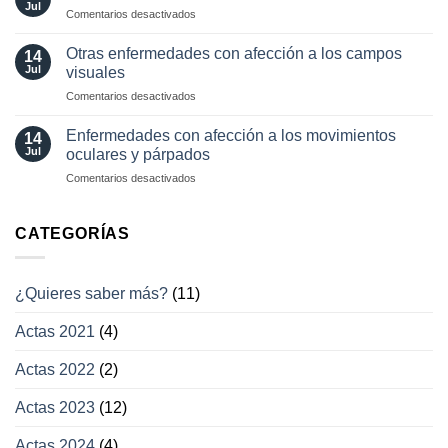
en
Jul
involuntarios
en
Comentarios desactivados
neuro-
y
Pérdida
oftalmología
tratamientos
visual
Otras enfermedades con afección a los campos
14
actuales
transitoria
Jul
visuales
en
Comentarios desactivados
Otras
enfermedades
Enfermedades con afección a los movimientos
14
con
Jul
oculares y párpados
afección
en
Comentarios desactivados
a
Enfermedades
los
con
campos
afección
CATEGORÍAS
visuales
a
los
movimientos
¿Quieres saber más?
(11)
oculares
y
Actas 2021
(4)
párpados
Actas 2022
(2)
Actas 2023
(12)
Actas 2024
(4)