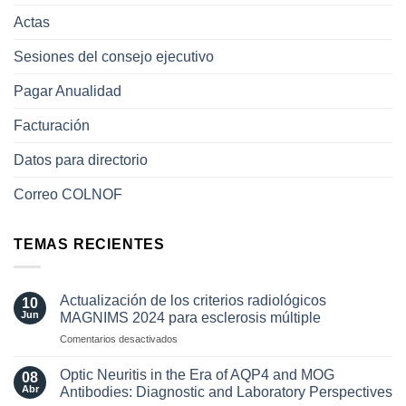
Actas
Sesiones del consejo ejecutivo
Pagar Anualidad
Facturación
Datos para directorio
Correo COLNOF
TEMAS RECIENTES
Actualización de los criterios radiológicos
10
Jun
MAGNIMS 2024 para esclerosis múltiple
en
Comentarios desactivados
Actualización
de
Optic Neuritis in the Era of AQP4 and MOG
08
los
Abr
Antibodies: Diagnostic and Laboratory Perspectives
criterios