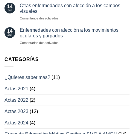
tratamientos
visual
Otras enfermedades con afección a los campos
14
actuales
transitoria
Jul
visuales
en
Comentarios desactivados
Otras
enfermedades
Enfermedades con afección a los movimientos
14
con
Jul
oculares y párpados
afección
en
Comentarios desactivados
a
Enfermedades
los
con
campos
afección
CATEGORÍAS
visuales
a
los
movimientos
¿Quieres saber más?
(11)
oculares
y
Actas 2021
(4)
párpados
Actas 2022
(2)
Actas 2023
(12)
Actas 2024
(4)