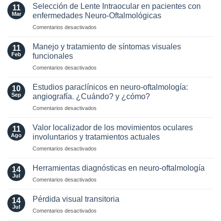
Neuritis
2024
Selección de Lente Intraocular en pacientes con
11
in
para
Mar
enfermedades Neuro-Oftalmológicas
the
esclerosis
en
Comentarios desactivados
Era
múltiple
Selección
of
de
AQP4
Manejo y tratamiento de síntomas visuales
11
Lente
and
Feb
funcionales
Intraocular
MOG
en
Comentarios desactivados
en
Antibodies:
Manejo
pacientes
Diagnostic
y
con
Estudios paraclínicos en neuro-oftalmología:
and
10
tratamiento
enfermedades
Sep
angiografía. ¿Cuándo? y ¿cómo?
Laboratory
de
Neuro-
Perspectives
en
Comentarios desactivados
síntomas
Oftalmológicas
Estudios
visuales
paraclínicos
funcionales
Valor localizador de los movimientos oculares
11
en
Ago
involuntarios y tratamientos actuales
neuro-
en
Comentarios desactivados
oftalmología:
Valor
angiografía.
localizador
¿Cuándo?
Herramientas diagnósticas en neuro-oftalmología
14
de
y
Jul
en
Comentarios desactivados
los
¿cómo?
Herramientas
movimientos
diagnósticas
Pérdida visual transitoria
oculares
14
en
Jul
involuntarios
en
Comentarios desactivados
neuro-
y
Pérdida
oftalmología