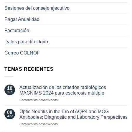
Sesiones del consejo ejecutivo
Pagar Anualidad
Facturación
Datos para directorio
Correo COLNOF
TEMAS RECIENTES
Actualización de los criterios radiológicos
10
Jun
MAGNIMS 2024 para esclerosis múltiple
en
Comentarios desactivados
Actualización
de
Optic Neuritis in the Era of AQP4 and MOG
08
los
Abr
Antibodies: Diagnostic and Laboratory Perspectives
criterios
en
Comentarios desactivados
radiológicos
Optic
MAGNIMS