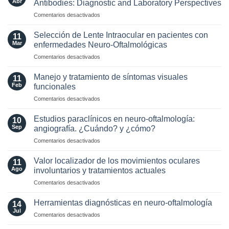
Abr
Antibodies: Diagnostic and Laboratory Perspectives
criterios
en
Comentarios desactivados
radiológicos
Optic
MAGNIMS
Neuritis
2024
Selección de Lente Intraocular en pacientes con
11
in
para
Mar
enfermedades Neuro-Oftalmológicas
the
esclerosis
en
Comentarios desactivados
Era
múltiple
Selección
of
de
AQP4
Manejo y tratamiento de síntomas visuales
11
Lente
and
Feb
funcionales
Intraocular
MOG
en
Comentarios desactivados
en
Antibodies:
Manejo
pacientes
Diagnostic
y
con
Estudios paraclínicos en neuro-oftalmología:
and
10
tratamiento
enfermedades
Sep
angiografía. ¿Cuándo? y ¿cómo?
Laboratory
de
Neuro-
Perspectives
en
Comentarios desactivados
síntomas
Oftalmológicas
Estudios
visuales
paraclínicos
funcionales
Valor localizador de los movimientos oculares
11
en
Ago
involuntarios y tratamientos actuales
neuro-
en
Comentarios desactivados
oftalmología:
Valor
angiografía.
localizador
¿Cuándo?
Herramientas diagnósticas en neuro-oftalmología
14
de
y
Jul
en
Comentarios desactivados
los
¿cómo?
Herramientas
movimientos