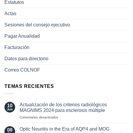
Estatutos
Actas
Sesiones del consejo ejecutivo
Pagar Anualidad
Facturación
Datos para directorio
Correo COLNOF
TEMAS RECIENTES
Actualización de los criterios radiológicos
10
Jun
MAGNIMS 2024 para esclerosis múltiple
en
Comentarios desactivados
Actualización
de
Optic Neuritis in the Era of AQP4 and MOG
08
los