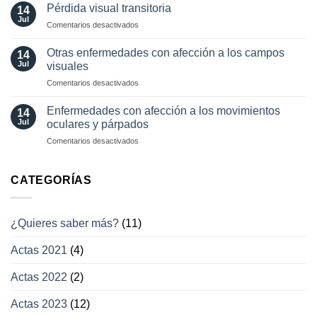
diagnósticas
Pérdida visual transitoria
oculares
14
en
Jul
involuntarios
en
Comentarios desactivados
neuro-
y
Pérdida
oftalmología
tratamientos
visual
Otras enfermedades con afección a los campos
14
actuales
transitoria
Jul
visuales
en
Comentarios desactivados
Otras
enfermedades
Enfermedades con afección a los movimientos
14
con
Jul
oculares y párpados
afección
en
Comentarios desactivados
a
Enfermedades
los
con
campos
afección
CATEGORÍAS
visuales
a
los
movimientos
¿Quieres saber más?
(11)
oculares
y
Actas 2021
(4)
párpados
Actas 2022
(2)
Actas 2023
(12)