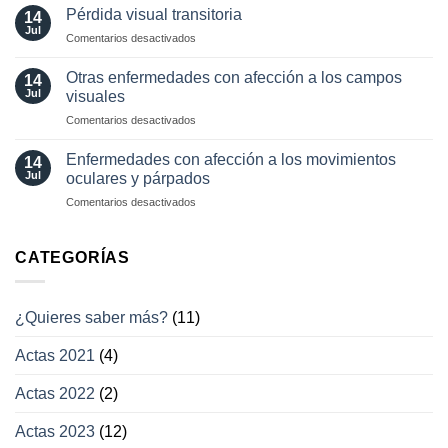
diagnósticas
Pérdida visual transitoria
oculares
14
en
Jul
involuntarios
en
Comentarios desactivados
neuro-
y
Pérdida
oftalmología
tratamientos
visual
Otras enfermedades con afección a los campos
14
actuales
transitoria
Jul
visuales
en
Comentarios desactivados
Otras
enfermedades
Enfermedades con afección a los movimientos
14
con
Jul
oculares y párpados
afección
en
Comentarios desactivados
a
Enfermedades
los
con
campos
afección
CATEGORÍAS
visuales
a
los
movimientos
¿Quieres saber más?
(11)
oculares
y
Actas 2021
(4)
párpados
Actas 2022
(2)
Actas 2023
(12)