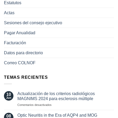
Estatutos
Actas
Sesiones del consejo ejecutivo
Pagar Anualidad
Facturación
Datos para directorio
Correo COLNOF
TEMAS RECIENTES
Actualización de los criterios radiológicos
10
Jun
MAGNIMS 2024 para esclerosis múltiple
en
Comentarios desactivados
Actualización
de
Optic Neuritis in the Era of AQP4 and MOG
08
los