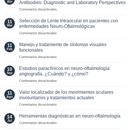
Abr
Antibodies: Diagnostic and Laboratory Perspectives
criterios
en
Comentarios desactivados
radiológicos
Optic
MAGNIMS
Neuritis
2024
Selección de Lente Intraocular en pacientes con
11
in
para
Mar
enfermedades Neuro-Oftalmológicas
the
esclerosis
en
Comentarios desactivados
Era
múltiple
Selección
of
de
AQP4
Manejo y tratamiento de síntomas visuales
11
Lente
and
Feb
funcionales
Intraocular
MOG
en
Comentarios desactivados
en
Antibodies:
Manejo
pacientes
Diagnostic
y
con
Estudios paraclínicos en neuro-oftalmología:
and
10
tratamiento
enfermedades
Sep
angiografía. ¿Cuándo? y ¿cómo?
Laboratory
de
Neuro-
Perspectives
en
Comentarios desactivados
síntomas
Oftalmológicas
Estudios
visuales
paraclínicos
funcionales
Valor localizador de los movimientos oculares
11
en
Ago
involuntarios y tratamientos actuales
neuro-
en
Comentarios desactivados
oftalmología:
Valor
angiografía.
localizador
¿Cuándo?
Herramientas diagnósticas en neuro-oftalmología
14
de
y
Jul
en
Comentarios desactivados
los
¿cómo?
Herramientas
movimientos