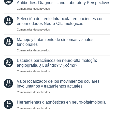
los
Abr
Antibodies: Diagnostic and Laboratory Perspectives
criterios
en
Comentarios desactivados
radiológicos
Optic
MAGNIMS
Neuritis
2024
Selección de Lente Intraocular en pacientes con
11
in
para
Mar
enfermedades Neuro-Oftalmológicas
the
esclerosis
en
Comentarios desactivados
Era
múltiple
Selección
of
de
AQP4
Manejo y tratamiento de síntomas visuales
11
Lente
and
Feb
funcionales
Intraocular
MOG
en
Comentarios desactivados
en
Antibodies:
Manejo
pacientes
Diagnostic
y
con
Estudios paraclínicos en neuro-oftalmología:
and
10
tratamiento
enfermedades
Sep
angiografía. ¿Cuándo? y ¿cómo?
Laboratory
de
Neuro-
Perspectives
en
Comentarios desactivados
síntomas
Oftalmológicas
Estudios
visuales
paraclínicos
funcionales
Valor localizador de los movimientos oculares
11
en
Ago
involuntarios y tratamientos actuales
neuro-
en
Comentarios desactivados
oftalmología:
Valor
angiografía.
localizador
¿Cuándo?
Herramientas diagnósticas en neuro-oftalmología
14
de
y
Jul
en
Comentarios desactivados
los
¿cómo?
Herramientas
movimientos