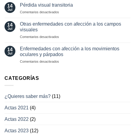
diagnósticas
Pérdida visual transitoria
oculares
14
en
Jul
involuntarios
en
Comentarios desactivados
neuro-
y
Pérdida
oftalmología
tratamientos
visual
Otras enfermedades con afección a los campos
14
actuales
transitoria
Jul
visuales
en
Comentarios desactivados
Otras
enfermedades
Enfermedades con afección a los movimientos
14
con
Jul
oculares y párpados
afección
en
Comentarios desactivados
a
Enfermedades
los
con
campos
afección
CATEGORÍAS
visuales
a
los
movimientos
¿Quieres saber más?
(11)
oculares
y
Actas 2021
(4)
párpados
Actas 2022
(2)
Actas 2023
(12)