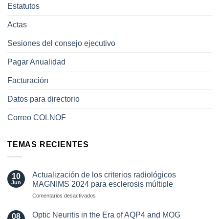
Estatutos
Actas
Sesiones del consejo ejecutivo
Pagar Anualidad
Facturación
Datos para directorio
Correo COLNOF
TEMAS RECIENTES
Actualización de los criterios radiológicos
10
Jun
MAGNIMS 2024 para esclerosis múltiple
en
Comentarios desactivados
Actualización
de
Optic Neuritis in the Era of AQP4 and MOG
08