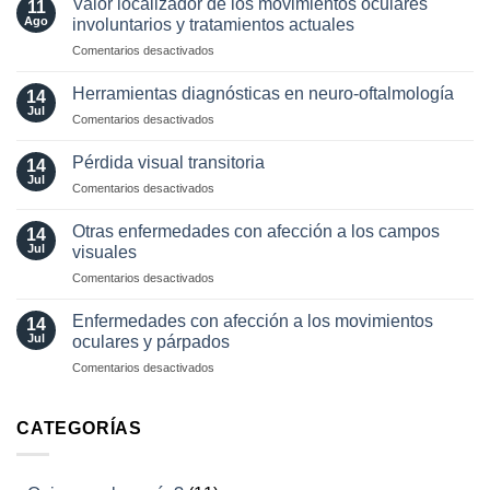
Valor localizador de los movimientos oculares
11
en
Ago
involuntarios y tratamientos actuales
neuro-
en
Comentarios desactivados
oftalmología:
Valor
angiografía.
localizador
¿Cuándo?
Herramientas diagnósticas en neuro-oftalmología
14
de
y
Jul
en
Comentarios desactivados
los
¿cómo?
Herramientas
movimientos
diagnósticas
Pérdida visual transitoria
oculares
14
en
Jul
involuntarios
en
Comentarios desactivados
neuro-
y
Pérdida
oftalmología
tratamientos
visual
Otras enfermedades con afección a los campos
14
actuales
transitoria
Jul
visuales
en
Comentarios desactivados
Otras
enfermedades
Enfermedades con afección a los movimientos
14
con
Jul
oculares y párpados
afección
en
Comentarios desactivados
a
Enfermedades
los
con
campos
afección
CATEGORÍAS
visuales
a
los
movimientos