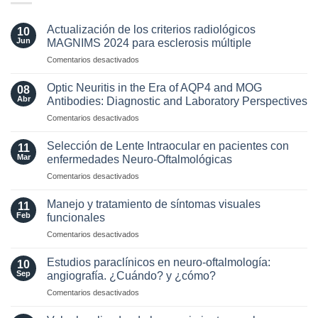
Actualización de los criterios radiológicos
10
Jun
MAGNIMS 2024 para esclerosis múltiple
en
Comentarios desactivados
Actualización
de
Optic Neuritis in the Era of AQP4 and MOG
08
los
Abr
Antibodies: Diagnostic and Laboratory Perspectives
criterios
en
Comentarios desactivados
radiológicos
Optic
MAGNIMS
Neuritis
2024
Selección de Lente Intraocular en pacientes con
11
in
para
Mar
enfermedades Neuro-Oftalmológicas
the
esclerosis
en
Comentarios desactivados
Era
múltiple
Selección
of
de
AQP4
Manejo y tratamiento de síntomas visuales
11
Lente
and
Feb
funcionales
Intraocular
MOG
en
Comentarios desactivados
en
Antibodies:
Manejo
pacientes
Diagnostic
y
con
Estudios paraclínicos en neuro-oftalmología:
and
10
tratamiento
enfermedades
Sep
angiografía. ¿Cuándo? y ¿cómo?
Laboratory
de
Neuro-
Perspectives
en
Comentarios desactivados
síntomas
Oftalmológicas
Estudios
visuales
paraclínicos
funcionales