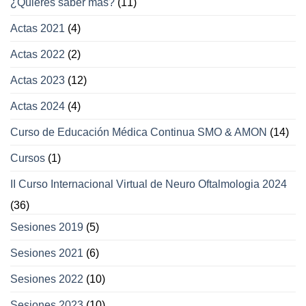
¿Quieres saber más?
(11)
oculares
y
Actas 2021
(4)
párpados
Actas 2022
(2)
Actas 2023
(12)
Actas 2024
(4)
Curso de Educación Médica Continua SMO & AMON
(14)
Cursos
(1)
II Curso Internacional Virtual de Neuro Oftalmologia 2024
(36)
Sesiones 2019
(5)
Sesiones 2021
(6)
Sesiones 2022
(10)
Sesiones 2023
(10)