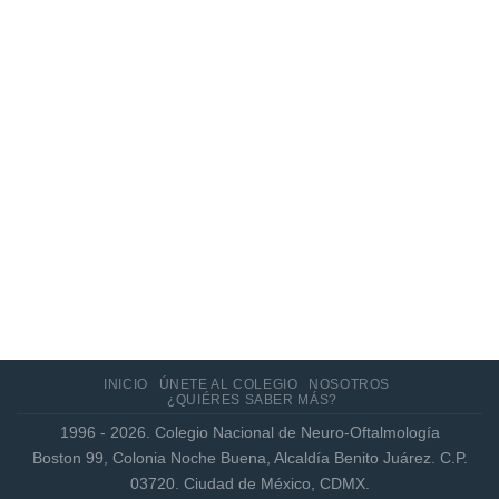
Actualización de los criterios radiológicos
MAGNIMS 2024 para esclerosis múltiple
INICIO
ÚNETE AL COLEGIO
NOSOTROS
¿QUIÉRES SABER MÁS?
1996 - 2026. Colegio Nacional de Neuro-Oftalmología
Boston 99, Colonia Noche Buena, Alcaldía Benito Juárez. C.P.
03720. Ciudad de México, CDMX.