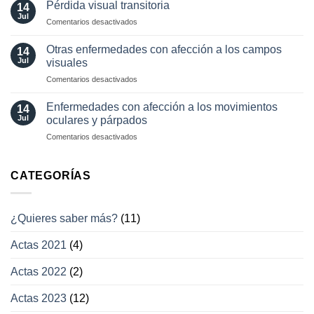
diagnósticas
Pérdida visual transitoria
oculares
14
en
Jul
involuntarios
en
Comentarios desactivados
neuro-
y
Pérdida
oftalmología
tratamientos
visual
Otras enfermedades con afección a los campos
14
actuales
transitoria
Jul
visuales
en
Comentarios desactivados
Otras
enfermedades
Enfermedades con afección a los movimientos
14
con
Jul
oculares y párpados
afección
en
Comentarios desactivados
a
Enfermedades
los
con
campos
afección
CATEGORÍAS
visuales
a
los
movimientos
¿Quieres saber más?
(11)
oculares
y
Actas 2021
(4)
párpados
Actas 2022
(2)
Actas 2023
(12)