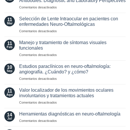
Antibodies: Diagnostic and Laboratory Perspectives
criterios
en
Comentarios desactivados
radiológicos
Optic
MAGNIMS
Neuritis
2024
Selección de Lente Intraocular en pacientes con
11
in
para
Mar
enfermedades Neuro-Oftalmológicas
the
esclerosis
en
Comentarios desactivados
Era
múltiple
Selección
of
de
AQP4
Manejo y tratamiento de síntomas visuales
11
Lente
and
Feb
funcionales
Intraocular
MOG
en
Comentarios desactivados
en
Antibodies:
Manejo
pacientes
Diagnostic
y
con
Estudios paraclínicos en neuro-oftalmología:
and
10
tratamiento
enfermedades
Sep
angiografía. ¿Cuándo? y ¿cómo?
Laboratory
de
Neuro-
Perspectives
en
Comentarios desactivados
síntomas
Oftalmológicas
Estudios
visuales
paraclínicos
funcionales
Valor localizador de los movimientos oculares
11
en
Ago
involuntarios y tratamientos actuales
neuro-
en
Comentarios desactivados
oftalmología:
Valor
angiografía.
localizador
¿Cuándo?
Herramientas diagnósticas en neuro-oftalmología
14
de
y
Jul
en
Comentarios desactivados
los
¿cómo?
Herramientas
movimientos