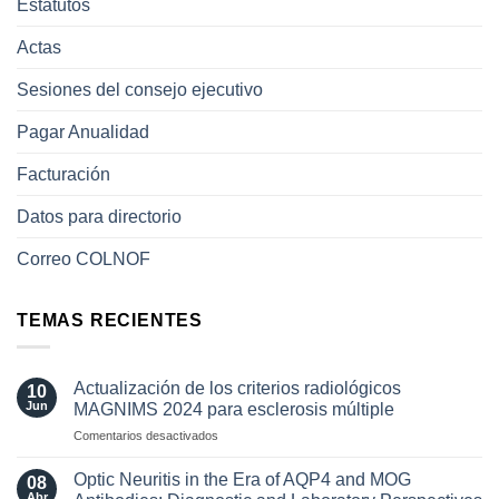
Estatutos
Actas
Sesiones del consejo ejecutivo
Pagar Anualidad
Facturación
Datos para directorio
Correo COLNOF
TEMAS RECIENTES
Actualización de los criterios radiológicos
10
Jun
MAGNIMS 2024 para esclerosis múltiple
en
Comentarios desactivados
Actualización
de
Optic Neuritis in the Era of AQP4 and MOG
08
los
Abr