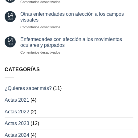
en
Comentarios desactivados
neuro-
y
Pérdida
oftalmología
tratamientos
visual
Otras enfermedades con afección a los campos
14
actuales
transitoria
Jul
visuales
en
Comentarios desactivados
Otras
enfermedades
Enfermedades con afección a los movimientos
14
con
Jul
oculares y párpados
afección
en
Comentarios desactivados
a
Enfermedades
los
con
campos
afección
CATEGORÍAS
visuales
a
los
movimientos
¿Quieres saber más?
(11)
oculares
y
Actas 2021
(4)
párpados
Actas 2022
(2)
Actas 2023
(12)
Actas 2024
(4)