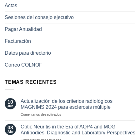
Actas
Sesiones del consejo ejecutivo
Pagar Anualidad
Facturación
Datos para directorio
Correo COLNOF
TEMAS RECIENTES
Actualización de los criterios radiológicos
10
Jun
MAGNIMS 2024 para esclerosis múltiple
en
Comentarios desactivados
Actualización
de
Optic Neuritis in the Era of AQP4 and MOG
08
los
Abr
Antibodies: Diagnostic and Laboratory Perspectives
criterios
en