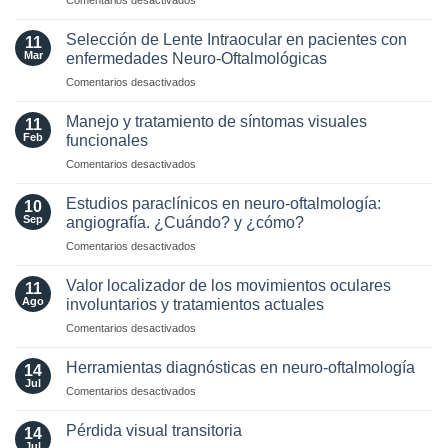
Comentarios desactivados
radiológicos
Optic
MAGNIMS
Neuritis
2024
Selección de Lente Intraocular en pacientes con
11
in
para
Mar
enfermedades Neuro-Oftalmológicas
the
esclerosis
en
Comentarios desactivados
Era
múltiple
Selección
of
de
AQP4
Manejo y tratamiento de síntomas visuales
11
Lente
and
Feb
funcionales
Intraocular
MOG
en
Comentarios desactivados
en
Antibodies:
Manejo
pacientes
Diagnostic
y
con
Estudios paraclínicos en neuro-oftalmología:
and
10
tratamiento
enfermedades
Sep
angiografía. ¿Cuándo? y ¿cómo?
Laboratory
de
Neuro-
Perspectives
en
Comentarios desactivados
síntomas
Oftalmológicas
Estudios
visuales
paraclínicos
funcionales
Valor localizador de los movimientos oculares
11
en
Ago
involuntarios y tratamientos actuales
neuro-
en
Comentarios desactivados
oftalmología:
Valor
angiografía.
localizador
¿Cuándo?
Herramientas diagnósticas en neuro-oftalmología
14
de
y
Jul
en
Comentarios desactivados
los
¿cómo?
Herramientas
movimientos
diagnósticas
Pérdida visual transitoria
oculares
14
en
Jul
involuntarios