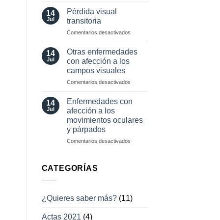
Herramientas
involuntarios
diagnósticas
y
Pérdida visual
14
en
tratamientos
Jul
transitoria
neuro-
actuales
en
Comentarios desactivados
oftalmología
Pérdida
visual
Otras enfermedades
14
transitoria
Jul
con afección a los
campos visuales
en
Comentarios desactivados
Otras
enfermedades
Enfermedades con
14
con
Jul
afección a los
afección
movimientos oculares
a
y párpados
los
campos
en
Comentarios desactivados
visuales
Enfermedades
con
afección
CATEGORÍAS
a
los
movimientos
¿Quieres saber más?
(11)
oculares
y
Actas 2021
(4)
párpados