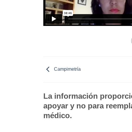
Campimetría
La información proporcio
apoyar y no para reempla
médico.