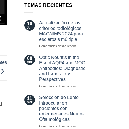
TEMAS RECIENTES
Actualización de los
10
Jun
criterios radiológicos
MAGNIMS 2024 para
esclerosis múltiple
en
Comentarios desactivados
Actualización
de
Optic Neuritis in the
08
los
ntes
Abr
Era of AQP4 and MOG
criterios
Antibodies: Diagnostic
radiológicos
and Laboratory
MAGNIMS
Perspectives
2024
para
en
Comentarios desactivados
esclerosis
Optic
múltiple
Neuritis
Selección de Lente
11
in
u
Mar
Intraocular en
the
pacientes con
Era
enfermedades Neuro-
of
Oftalmológicas
AQP4
and
en
Comentarios desactivados