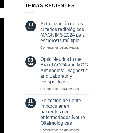
TEMAS RECIENTES
Actualización de los
10
Jun
criterios radiológicos
MAGNIMS 2024 para
esclerosis múltiple
en
Comentarios desactivados
Actualización
de
Optic Neuritis in the
08
los
Abr
Era of AQP4 and MOG
criterios
Antibodies: Diagnostic
radiológicos
and Laboratory
MAGNIMS
Perspectives
2024
para
en
Comentarios desactivados
esclerosis
Optic
múltiple
Neuritis
Selección de Lente
11
in
Mar
Intraocular en
the
pacientes con
Era
enfermedades Neuro-
of
Oftalmológicas
AQP4
and
en
Comentarios desactivados