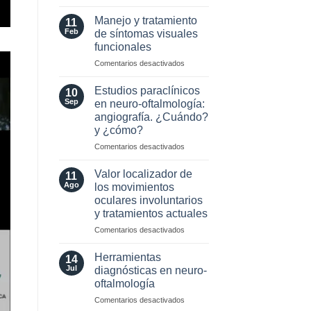
MOG
Selección
Antibodies:
de
Manejo y tratamiento
11
Diagnostic
Lente
Feb
de síntomas visuales
and
Intraocular
funcionales
Laboratory
en
Perspectives
en
Comentarios desactivados
pacientes
Manejo
con
y
enfermedades
Estudios paraclínicos
10
tratamiento
Neuro-
Sep
en neuro-oftalmología:
de
Oftalmológicas
angiografía. ¿Cuándo?
síntomas
y ¿cómo?
visuales
funcionales
en
Comentarios desactivados
Estudios
paraclínicos
Valor localizador de
11
en
Ago
los movimientos
neuro-
oculares involuntarios
oftalmología:
y tratamientos actuales
angiografía.
¿Cuándo?
en
Comentarios desactivados
y
Valor
¿cómo?
localizador
Herramientas
14
de
Jul
diagnósticas en neuro-
los
oftalmología
movimientos
en
Comentarios desactivados
oculares