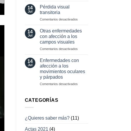
Herramientas
involuntarios
diagnósticas
y
Pérdida visual
14
en
tratamientos
Jul
transitoria
neuro-
actuales
en
Comentarios desactivados
oftalmología
Pérdida
visual
Otras enfermedades
14
transitoria
Jul
con afección a los
campos visuales
en
Comentarios desactivados
Otras
enfermedades
Enfermedades con
14
con
Jul
afección a los
afección
movimientos oculares
a
y párpados
los
campos
en
Comentarios desactivados
visuales
Enfermedades
con
afección
CATEGORÍAS
a
los
movimientos
¿Quieres saber más?
(11)
oculares
y
Actas 2021
(4)
párpados