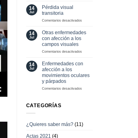
Herramientas
involuntarios
diagnósticas
y
Pérdida visual
14
en
tratamientos
Jul
transitoria
neuro-
actuales
en
Comentarios desactivados
oftalmología
Pérdida
visual
Otras enfermedades
14
transitoria
Jul
con afección a los
campos visuales
en
Comentarios desactivados
Otras
enfermedades
Enfermedades con
14
con
Jul
afección a los
afección
movimientos oculares
a
y párpados
los
campos
en
Comentarios desactivados
visuales
Enfermedades
con
afección
CATEGORÍAS
a
los
movimientos
¿Quieres saber más?
(11)
oculares
y
Actas 2021
(4)
párpados