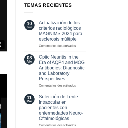
TEMAS RECIENTES
Actualización de los
10
Jun
criterios radiológicos
MAGNIMS 2024 para
esclerosis múltiple
en
Comentarios desactivados
Actualización
de
Optic Neuritis in the
08
los
Abr
Era of AQP4 and MOG
criterios
Antibodies: Diagnostic
radiológicos
and Laboratory
MAGNIMS
Perspectives
2024
para
en
Comentarios desactivados
esclerosis
Optic
múltiple
Neuritis
Selección de Lente
11
in
Mar
Intraocular en
the
pacientes con
Era
enfermedades Neuro-
of
Oftalmológicas
AQP4
and
en
Comentarios desactivados