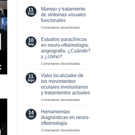
MOG
Selección
Antibodies:
de
Manejo y tratamiento
11
Diagnostic
Lente
Feb
de síntomas visuales
and
Intraocular
funcionales
Laboratory
en
Perspectives
en
Comentarios desactivados
pacientes
Manejo
con
y
enfermedades
Estudios paraclínicos
10
tratamiento
Neuro-
Sep
en neuro-oftalmología:
de
Oftalmológicas
angiografía. ¿Cuándo?
síntomas
y ¿cómo?
visuales
funcionales
en
Comentarios desactivados
Estudios
paraclínicos
Valor localizador de
11
en
Ago
los movimientos
neuro-
oculares involuntarios
oftalmología:
y tratamientos actuales
angiografía.
¿Cuándo?
en
Comentarios desactivados
y
Valor
¿cómo?
localizador
Herramientas
14
de
Jul
diagnósticas en neuro-
los
oftalmología
movimientos
en
Comentarios desactivados
oculares