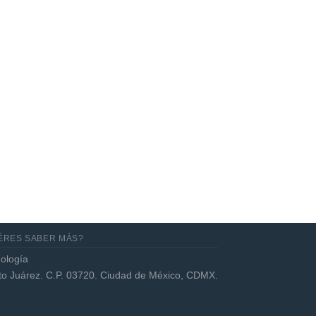
Abr
Optic Neuritis in the Era of
AQP4 and MOG Antibodies:
Diagnostic and Laboratory
Perspectives
ÉRES SABER MÁS?
ología
ito Juárez. C.P. 03720. Ciudad de México, CDMX.