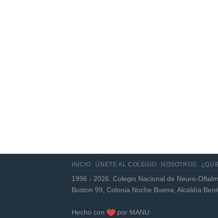
Jun
Actualización de los criterios
radiológicos MAGNIMS 2024
para esclerosis múltiple
INICIO
ÚNETE AL COLEGIO
NOSOTROS
¿QUI
1996 - 2026. Colegio Nacional de Neuro-Oftalm
Boston 99, Colonia Noche Buena, Alcaldía Ben
Hecho con
por
MANU