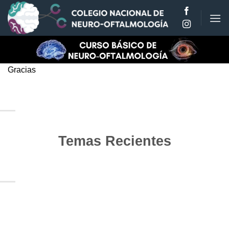
Saltar
al
contenido
Gracias
Temas Recientes
10
Jun