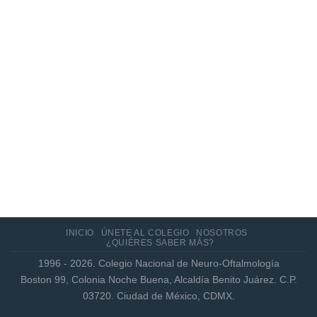
Actualización de los criterios radiológicos
MAGNIMS 2024 para esclerosis múltiple
INICIO
ÚNETE AL COLEGIO
NOSOTROS
¿QUIÉRES SABER MÁS?
1996 - 2026. Colegio Nacional de Neuro-Oftalmología
Boston 99, Colonia Noche Buena, Alcaldía Benito Juárez. C.P.
03720. Ciudad de México, CDMX.