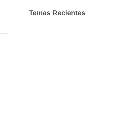
Temas Recientes
10
Jun
Actualización de los criterios radiológicos
MAGNIMS 2024 para esclerosis múltiple